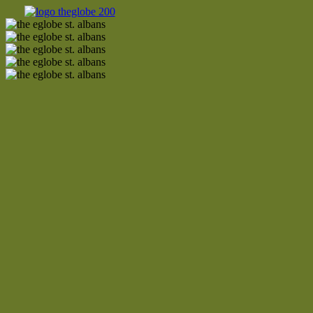
Ir
al
contenido